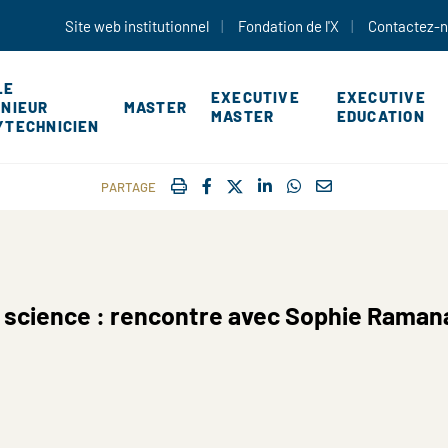
Aller au contenu principal
Site web institutionnel
Fondation de l'X
Contactez-
LE
EXECUTIVE
EXECUTIVE
ÉNIEUR
MASTER
MASTER
EDUCATION
YTECHNICIEN
IMPRIMER
FACEBOOK
TWITTER
SHARE ON LINKEDIN
SHARE ON WHATSAP
COURRIEL
PARTAGE
 science : rencontre avec Sophie Raman