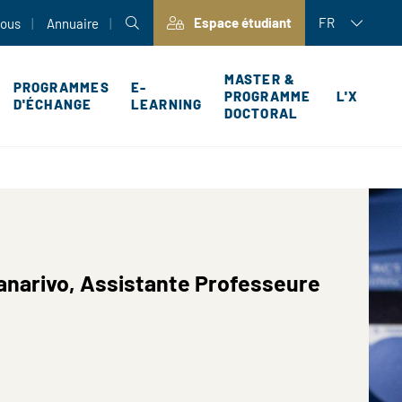
Espace étudiant
FR
nous
Annuaire
MASTER &
PROGRAMMES
E-
PROGRAMME
L'X
D'ÉCHANGE
LEARNING
DOCTORAL
P
anarivo, Assistante Professeure