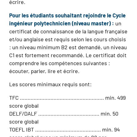
écrire.
Pour les étudiants souhaitant rejoindre le Cycle
ingénieur polytechnicien (niveau master) :
un
certificat de connaissance de la langue française
et/ou anglaise est requis selon les cours choisis
: un niveau minimum B2 est demandé, un niveau
C1 est fortement recommandé. Le certificat doit
comprendre les compétences suivantes :
écouter, parler, lire et écrire.
Les scores minimaux requis sont:
TFC ....................................................... min. 499
score global
DELF/DALF ........................................ min. 50
score global
TOEFL IBT ........................................... min. 94