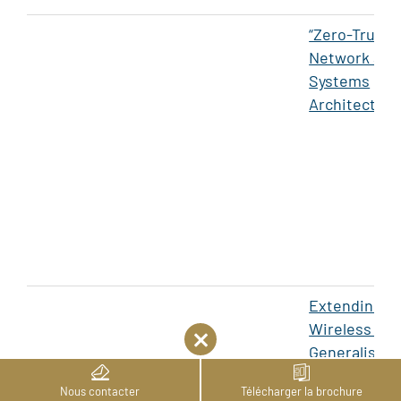
“Zero-Trust”
Network and
Systems
Architecture
Extending
Wireless Se
Generalisabil
through Nov
Nous contacter
Télécharger la brochure
Machine Lea