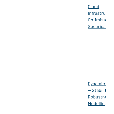
Cloud
Infrastructu
Optimisation
Securisation
Dynamic Sys
— Stability &
Robustness
Modelling/An