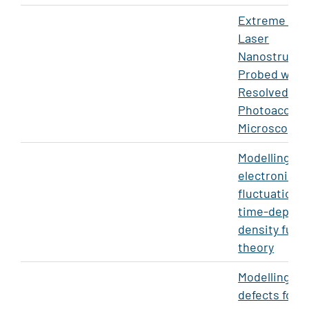
Extreme Non
Laser
Nanostructu
Probed with
Resolved
Photoacoust
Microscopy
Modelling
electronic d
fluctuations
time-depen
density func
theory
Modelling po
defects for