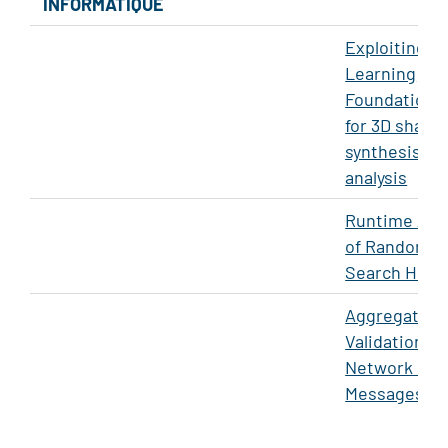
INFORMATIQUE
Exploiting D
Learning
Foundation 
for 3D shape
synthesis an
analysis
Runtime Anal
of Randomiz
Search Heuri
Aggregate
Validation of
Network Pro
Messages