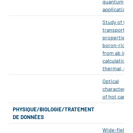
quantum
application
Study of the
transport
properties o
boron-rich s
from ab initi
calculations:
thermal, elec
Optical
characteriza
of hot carrie
PHYSIQUE/BIOLOGIE/TRATEMENT
DE DONNÉES
Wide-field