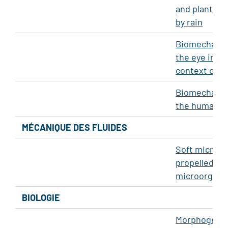
and plant dis
by rain
Biomechanic
the eye in th
context of m
Biomechanic
the human c
MÉCANIQUE DES FLUIDES
Soft microro
propelled by
microorgani
BIOLOGIE
Morphogene