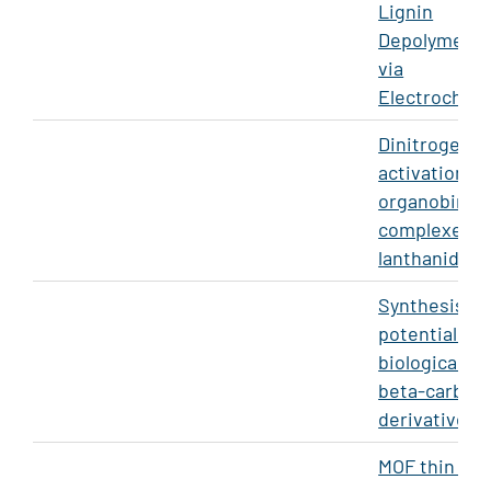
Lignin
Depolymeriz
via
Electrochem
Dinitrogen
activation w
organobimeta
complexes o
lanthanides
Synthesis of
potentially
biologically 
beta-carboli
derivatives
MOF thin lay