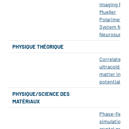
Imaging Part
Mueller
Polarimetric
System for
Neurosurger
PHYSIQUE THÉORIQUE
Correlated
ultracold qu
matter in ex
potentials
PHYSIQUE/SCIENCE DES
MATÉRIAUX
Phase-field
simulations 
crystal grow