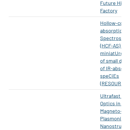
Future Higg
Factory
Hollow-coRE 
absorption
SpectroscOp
(HCF-AS) for
miniatUre p
of small dens
of IR-absorb
speCiEs
(RESOURCE)
Ultrafast Qu
Optics in Ac
Magneto-
Plasmonic
Nanostructu