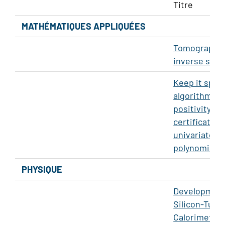
Titre
MATHÉMATIQUES APPLIQUÉES
Tomography
inverse scat
Keep it spar
algorithms f
positivity
certificates 
univariate
polynomials
PHYSIQUE
Development
Silicon-Tung
Calorimeter f