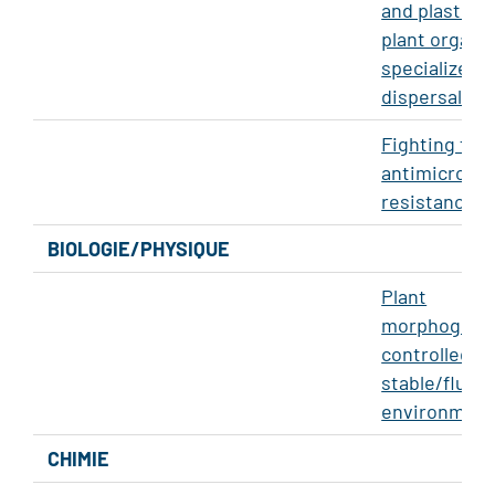
and plasticit
plant organs
specialized i
dispersal
Fighting the
antimicrobia
resistance
BIOLOGIE/PHYSIQUE
Plant
morphogenes
controlled,
stable/fluct
environmen
CHIMIE