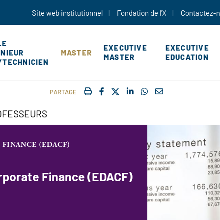
Aller au contenu principal
Site web institutionnel
Fondation de l'X
Contactez-
LE
EXECUTIVE
EXECUTIVE
ÉNIEUR
MASTER
MASTER
EDUCATION
YTECHNICIEN
IMPRIMER
FACEBOOK
TWITTER
SHARE ON LINKEDIN
SHARE ON WHATSAP
COURRIEL
PARTAGE
OFESSEURS
FINANCE (EDACF)
rporate Finance (EDACF)