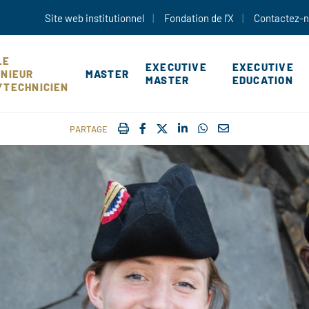
Aller au contenu principal
Site web institutionnel
Fondation de l'X
Contactez-
LE
EXECUTIVE
EXECUTIVE
ÉNIEUR
MASTER
MASTER
EDUCATION
YTECHNICIEN
IMPRIMER
FACEBOOK
TWITTER
SHARE ON LINKEDIN
SHARE ON WHATSAP
COURRIEL
PARTAGE