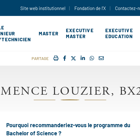
Aller au contenu principal
Site web institutionnel
Fondation de l'X
Contactez-
LE
EXECUTIVE
EXECUTIVE
ÉNIEUR
MASTER
MASTER
EDUCATION
YTECHNICIEN
IMPRIMER
FACEBOOK
TWITTER
SHARE ON LINKEDIN
SHARE ON WHATSAP
COURRIEL
PARTAGE
MENCE LOUZIER, BX
Pourquoi recommanderiez-vous le programme du
Bachelor of Science ?