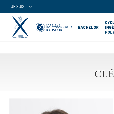
JE SUIS
CYC
BACHELOR
ING
POL
CLÉ
Image