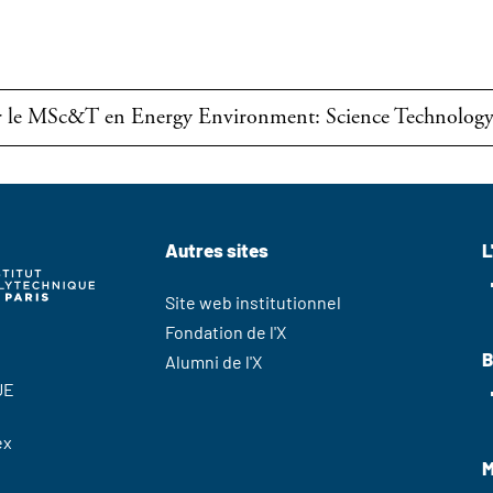
sur le MSc&T en Energy Environment: Science Technolo
Autres sites
L
Site web institutionnel
Fondation de l'X
B
Alumni de l'X
UE
ex