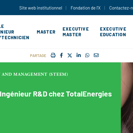
Aller au contenu principal
Site web institutionnel
Fondation de l'X
Contactez-
LE
EXECUTIVE
EXECUTIVE
ÉNIEUR
MASTER
MASTER
EDUCATION
YTECHNICIEN
IMPRIMER
FACEBOOK
TWITTER
SHARE ON LINKEDIN
SHARE ON WHATSAP
COURRIEL
PARTAGE
 AND MANAGEMENT (STEEM)
Ingénieur R&D chez TotalEnergies