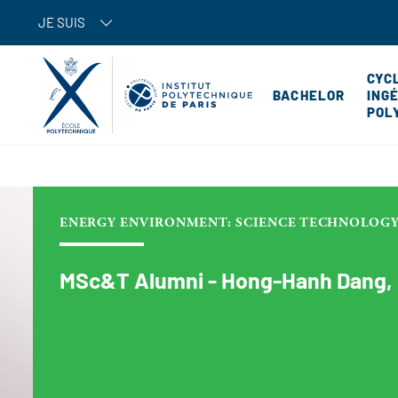
JE SUIS
CYC
BACHELOR
ING
POL
ENERGY ENVIRONMENT: SCIENCE TECHNOLOGY
MSc&T Alumni - Hong-Hanh Dang, 