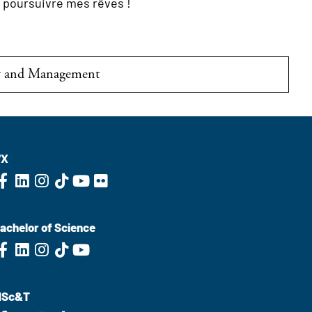
poursuivre mes rêves !
gy and Management
'X
achelor of Science
MSc&T