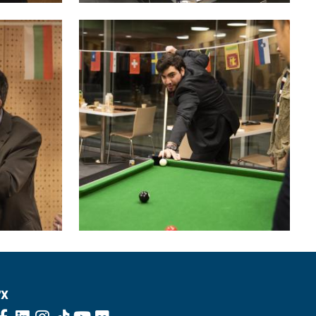
Image
'X