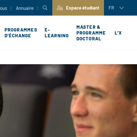
Espace étudiant
FR
nous
Annuaire
MASTER &
PROGRAMMES
E-
PROGRAMME
L'X
D'ÉCHANGE
LEARNING
DOCTORAL
P