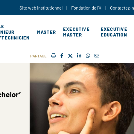
Aller au contenu principal
Site web institutionnel
Fondation de l'X
Contactez-
LE
EXECUTIVE
EXECUTIVE
ÉNIEUR
MASTER
MASTER
EDUCATION
YTECHNICIEN
IMPRIMER
FACEBOOK
TWITTER
SHARE ON LINKEDIN
SHARE ON WHATSAP
COURRIEL
PARTAGE
chelor’