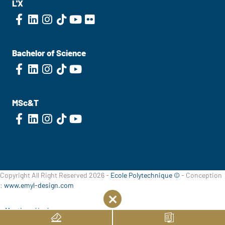
L'X
Bachelor of Science
MSc&T
Copyright All Right Reserved 2026 -
Ecole Polytechnique ©
- Conception
:
www.emyl-design.com
Mentions légales