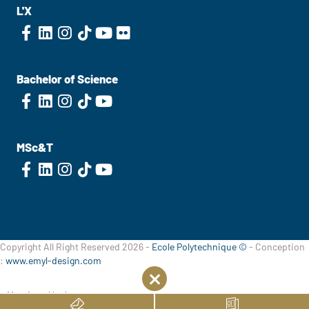
L'X
Bachelor of Science
MSc&T
Copyright All Right Reserved 2026 -
Ecole Polytechnique ©
- Conception
:
www.emyl-design.com
Mentions légales