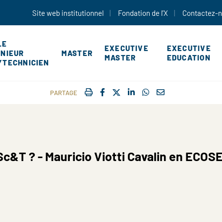
Aller au contenu principal
Site web institutionnel
Fondation de l'X
Contactez-
LE
EXECUTIVE
EXECUTIVE
ÉNIEUR
MASTER
MASTER
EDUCATION
YTECHNICIEN
IMPRIMER
FACEBOOK
TWITTER
SHARE ON LINKEDIN
SHARE ON WHATSAP
COURRIEL
PARTAGE
Sc&T ? - Mauricio Viotti Cavalin en ECOS