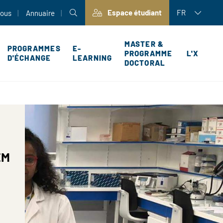
Espace étudiant
FR
nous
Annuaire
MASTER &
PROGRAMMES
E-
PROGRAMME
L'X
D'ÉCHANGE
LEARNING
DOCTORAL
P
EM