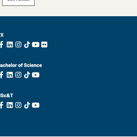
'X
achelor of Science
MSc&T