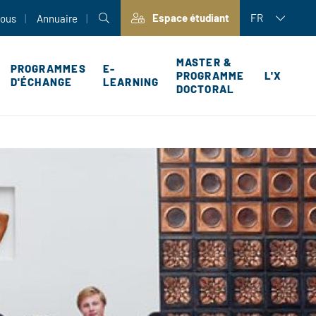
Espace étudiant
FR
nous
Annuaire
MASTER &
PROGRAMMES
E-
PROGRAMME
L'X
D'ÉCHANGE
LEARNING
DOCTORAL
P