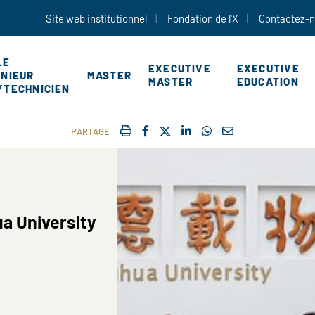
Aller au contenu principal
Site web institutionnel
Fondation de l'X
Contactez-
LE
EXECUTIVE
EXECUTIVE
ÉNIEUR
MASTER
MASTER
EDUCATION
YTECHNICIEN
IMPRIMER
FACEBOOK
TWITTER
SHARE ON LINKEDIN
SHARE ON WHATSAP
COURRIEL
PARTAGE
ua University