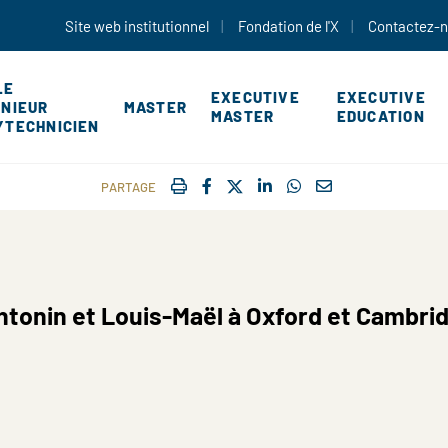
Aller au contenu principal
Site web institutionnel
Fondation de l'X
Contactez-
LE
EXECUTIVE
EXECUTIVE
ÉNIEUR
MASTER
MASTER
EDUCATION
YTECHNICIEN
IMPRIMER
FACEBOOK
TWITTER
SHARE ON LINKEDIN
SHARE ON WHATSAP
COURRIEL
PARTAGE
ntonin et Louis-Maël à Oxford et Cambrid