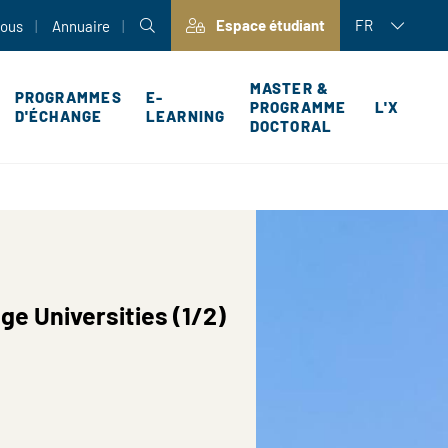
Espace étudiant
FR
nous
Annuaire
MASTER &
PROGRAMMES
E-
PROGRAMME
L'X
D'ÉCHANGE
LEARNING
DOCTORAL
P
ge Universities (1/2)