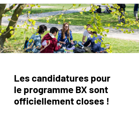
Master of Science &
Technology
Découvrez nos
nouvelles
spécialisations! LLGA
& MaQI