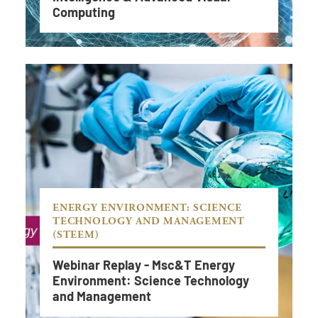
Computing
En savoir plus
ENERGY ENVIRONMENT: SCIENCE
TECHNOLOGY AND MANAGEMENT
(STEEM)
Webinar Replay - Msc&T Energy
Webinar Replay - MSc&T in Artificial
Environment: Science Technology
Intelligence & Advanced Visual
and Management
Computing